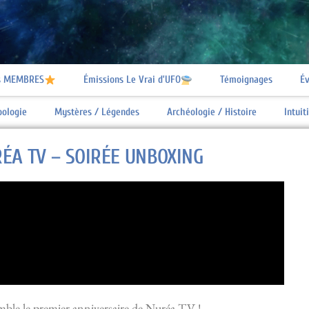
s MEMBRES
Émissions Le Vrai d’UFO
Témoignages
Év
oologie
Mystères / Légendes
Archéologie / Histoire
Intui
RÉA TV – SOIRÉE UNBOXING
mble le premier anniversaire de Nuréa TV !