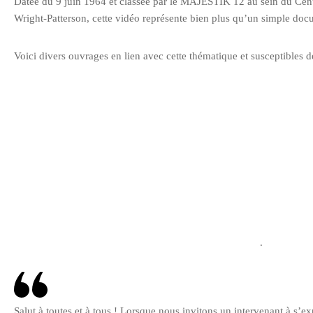
Datée du 9 juin 1964 et classée par le MAJESTIK 12 au sein du Centr
Wright-Patterson, cette vidéo représente bien plus qu’un simple doc
Voici divers ouvrages en lien avec cette thématique et susceptibles de
.
Salut à toutes et à tous ! Lorsque nous invitons un intervenant à s’