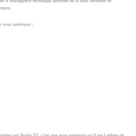
e d’intelligence technique aérienne de la base aérienne de
ument.
 vous intéresser :
exprimer sur Nuréa TV, c’est que nous estimons qu’il est à même de