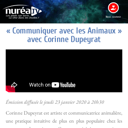
Nous soutenir
« Communiquer avec les Animaux »
avec Corinne Dupeyrat
Émission diffusée le jeudi 23 janvier 2020 à 20h30
Corinne Dupeyrat est artiste et communicatrice animalière,
une pratique intuitive de plus en plus populaire chez les