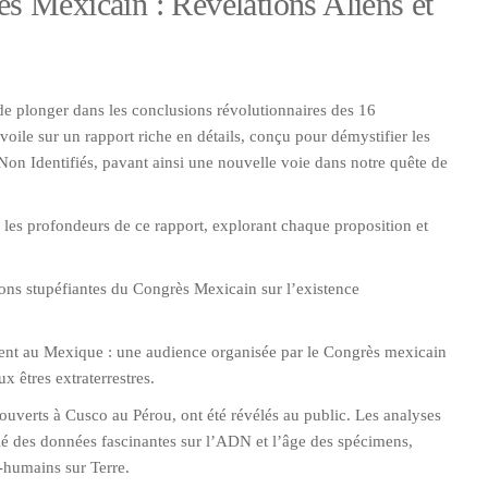
 Mexicain : Révélations Aliens et
 de plonger dans les conclusions révolutionnaires des 16
voile sur un rapport riche en détails, conçu pour démystifier les
n Identifiés, pavant ainsi une nouvelle voie dans notre quête de
 les profondeurs de ce rapport, explorant chaque proposition et
ions stupéfiantes du Congrès Mexicain sur l’existence
ent au Mexique : une audience organisée par le Congrès mexicain
 êtres extraterrestres.
écouverts à Cusco au Pérou, ont été révélés au public. Les analyses
lé des données fascinantes sur l’ADN et l’âge des spécimens,
n-humains sur Terre.