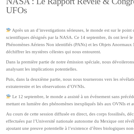
NASA : Le Rapport Révélé & Congrès
UFOs
Après un an d’investigations sérieuses, le monde est sur le point
scientifiques désignés par la NASA. Ce 14 septembre, ils ont levé le 
Phénomènes Aériens Non identifiés (PANs) et les Objets Anormaux No
déchiffrer les mystères célestes qui nous entourent.
Dans la première partie de notre émission spéciale, nous dévoilerons
analysant les implications potentielles.
Puis, dans la deuxième partie, nous nous tournerons vers les révélat
extraterrestre et les observations d’OVNIs.
Le 12 septembre, le monde a assisté à un événement sans précéd
mettant en lumière des phénomènes inexpliqués liés aux OVNIs et aux
Au cours de cette session diffusée en direct, des corps fossilisés, d
effectuées par l’Université nationale autonome du Mexique ont révé
ajoutant une preuve potentielle à l’existence d’êtres biologiques no