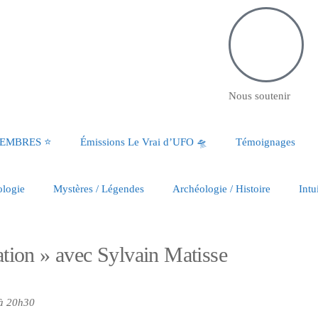
Nous soutenir
MEMBRES ⭐️
Émissions Le Vrai d’UFO 🛸
Témoignages
ologie
Mystères / Légendes
Archéologie / Histoire
Intu
ation » avec Sylvain Matisse
9 à 20h30