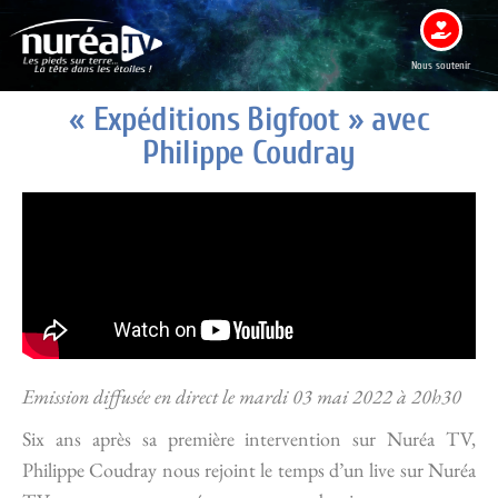
Nous soutenir
« Expéditions Bigfoot » avec
Philippe Coudray
Emission diffusée en direct le mardi 03 mai 2022 à 20h30
Six ans après sa première intervention sur Nuréa TV,
Philippe Coudray nous rejoint le temps d’un live sur Nuréa