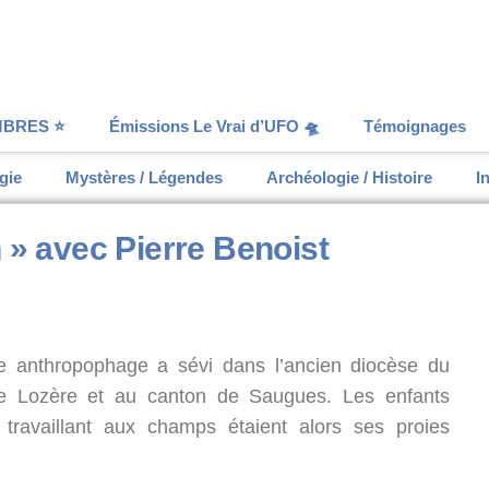
BRES ⭐️
Émissions Le Vrai d’UFO 🛸
Témoignages
gie
Mystères / Légendes
Archéologie / Histoire
I
» avec Pierre Benoist
ête anthropophage a sévi dans l’ancien diocèse du
de Lozère et au canton de Saugues. Les enfants
ravaillant aux champs étaient alors ses proies