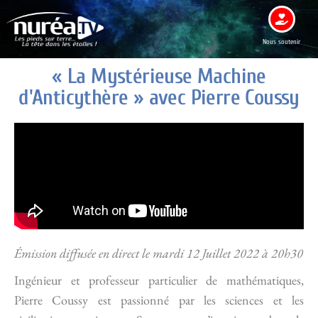
Nous soutenir
« La Mystérieuse Machine
d'Anticythère » avec Pierre Coussy
Émission diffusée en direct le mardi 12 Juillet 2022 à 20h30
Ingénieur et professeur particulier de mathématiques,
Pierre Coussy est passionné par les sciences et les