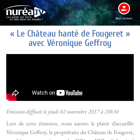
Nous soutenir
« Le Château hanté de Fougeret »
avec Véronique Geffroy
Emission diffusée le jeudi 02 novembre 2017 à 20h30
Lors de cette émission, nous aurons le plaisir d’accueillir
Véronique Geffroy, la propriétaire du Château de Fougeret,