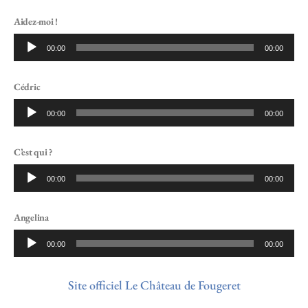
Aidez-moi !
Lecteur
00:00
00:00
audio
Cédric
Lecteur
00:00
00:00
audio
C’est qui ?
Lecteur
00:00
00:00
audio
Angelina
Lecteur
00:00
00:00
audio
Site officiel Le Château de Fougeret