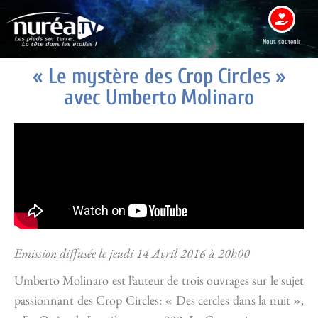
Nous soutenir
« Le mystère des Crop Circles »
avec Umberto Molinaro
Emission diffusée le jeudi 14 Avril 2016 à 20h00
Umberto Molinaro est l’auteur de trois ouvrages sur le sujet
passionnant des Crop Circles: « Des cercles dans la nuit »,