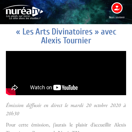
Nous soutenir
« Les Arts Divinatoires » avec
Alexis Tournier
Émission diffusée en direct le mardi 20 octobre 2020 à
20h30
Pour cette émission, j’aurais le plaisir d’accueillir Alexis