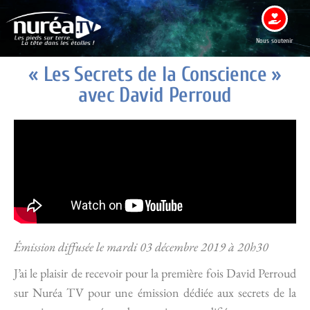
Nous soutenir
« Les Secrets de la Conscience »
avec David Perroud
Émission diffusée le mardi 03 décembre 2019 à 20h30
J’ai le plaisir de recevoir pour la première fois David Perroud
sur Nuréa TV pour une émission dédiée aux secrets de la