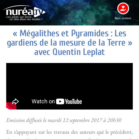
Nous soutenir
« Mégalithes et Pyramides : Les
gardiens de la mesure de la Terre »
avec Quentin Leplat
Emission diffusée le mardi 12 septembre 2017 à 20h30
En s’appuyant sur les travaux des auteurs qui le précèdent,