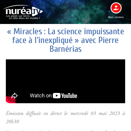
Nous soutenir
« Miracles : La science impuissante
face à l'inexpliqué » avec Pierre
Barnérias
Émission diffusée en direct le mercredi 03 mai 2023 à
20h30