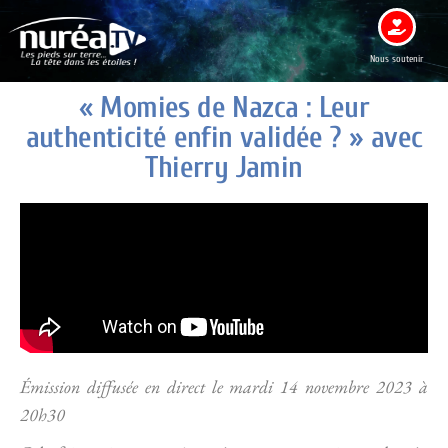
Nous soutenir
« Momies de Nazca : Leur
authenticité enfin validée ? » avec
Thierry Jamin
Émission diffusée en direct le mardi 14 novembre 2023 à
20h30