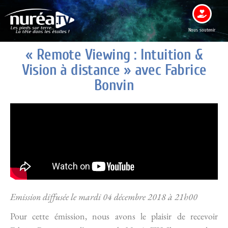
Nous soutenir
« Remote Viewing : Intuition &
Vision à distance » avec Fabrice
Bonvin
Emission diffusée le mardi 04 décembre 2018 à 21h00
Pour cette émission, nous avons le plaisir de recevoir