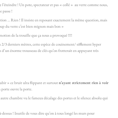
 l’éteindre ! Un pote, spectateur et pas « collé » au verre comme nous,
e passe !
stion … Rien ! Il insiste en reposant exactement la même question, mais
coup du verre c’est bien mignon mais bon »
’émotion de la trouille que ça nous a provoqué !!!!
les 2/3 derniers mètres, cette espèce de couinement/ sifflement hyper
on d’un énorme trousseau de clés qu’on frotterait en appuyant très
ubir » ce bruit ulra flippant et surtout
n’ayant strictement rien à voir
a porte ouvre la porte.
utre chambre vu le fameux décalage des portes et le silence absolu qui
là-dessus ! Inutile de vous dire qu’on à tous longé les murs pour