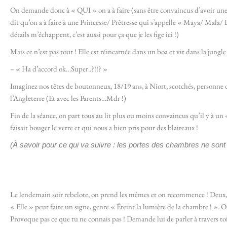
On demande donc à « QUI » on a à faire (sans être convaincus d’avoir une 
dit qu’on a à faire à une Princesse/ Prêtresse qui s’appelle « Maya/ Mala/ 
détails m’échappent, c’est aussi pour ça que je les fige ici !)
Mais ce n’est pas tout ! Elle est réincarnée dans un boa et vit dans la jungle 
– « Ha d’accord ok…Super..?!!? »
Imaginez nos têtes de boutonneux, 18/19 ans, à Niort, scotchés, personne d
l’Angleterre (Et avec les Parents…Mdr !)
Fin de la séance, on part tous au lit plus ou moins convaincus qu’il y à un
faisait bouger le verre et qui nous a bien pris pour des blaireaux !
(À savoir pour ce qui va suivre :
les portes des chambres ne sont 
Le lendemain soir rebelote, on prend les mêmes et on recommence ! Deux, 
« Elle » peut faire un signe, genre « Éteint la lumière de la chambre ! ». On 
Provoque pas ce que tu ne connais pas ! Demande lui de parler à travers toi t