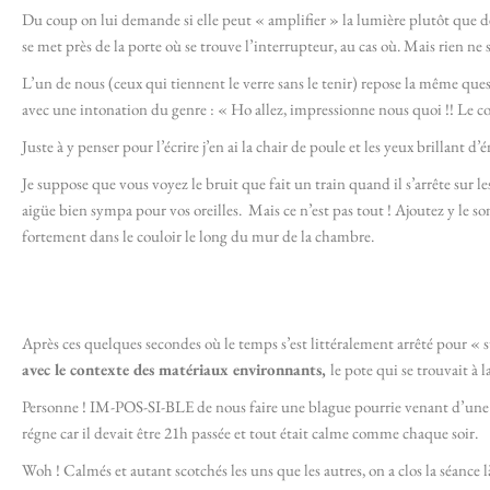
Du coup on lui demande si elle peut « amplifier » la lumière plutôt que de
se met près de la porte où se trouve l’interrupteur, au cas où. Mais rien ne s
L’un de nous (ceux qui tiennent le verre sans le tenir) repose la même que
avec une intonation du genre : « Ho allez, impressionne nous quoi !! Le 
Juste à y penser pour l’écrire j’en ai la chair de poule et les yeux brillant d
Je suppose que vous voyez le bruit que fait un train quand il s’arrête sur 
aigüe bien sympa pour vos oreilles. Mais ce n’est pas tout ! Ajoutez y le s
fortement dans le couloir le long du mur de la chambre.
Après ces quelques secondes où le temps s’est littéralement arrêté pour « s
avec le contexte des matériaux environnants,
le pote qui se trouvait à l
Personne ! IM-POS-SI-BLE de nous faire une blague pourrie venant d’une a
régne car il devait être 21h passée et tout était calme comme chaque soir.
Woh ! Calmés et autant scotchés les uns que les autres, on a clos la séance 