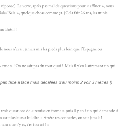
réponse). Le verre, après pas mal de questions pour « affiner », nous
Bala/ Baïa », quelque chose comme ça. (Cela fait 26 ans, les minis
au Brésil !
e nous n’avait jamais mis les pieds plus loin que l’Espagne ou
 « truc » ! On ne sait pas du tout quoi ! Mais il y’en à sûrement un qui
pas face à face mais décalées d’au moins 2 voir 3 mètres !)
trois questions de « remise en forme » puis il y en à un qui demande si
est plusieurs à lui dire « Arrête tes conneries, on sait jamais !
ant que t’y es, t’es fou toi ! »