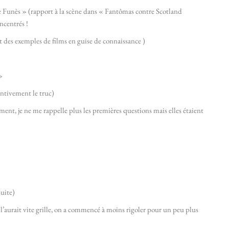
 De Funès » (rapport à la scène dans « Fantômas contre Scotland
ncentrés !
et des exemples de films en guise de connaissance )
»
tentivement le truc)
nt, je ne me rappelle plus les premières questions mais elles étaient
uite)
 l’aurait vite grille, on a commencé à moins rigoler pour un peu plus