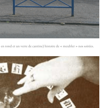
s en rond et un verre de cantine) histoire de « meubler » nos soirées.