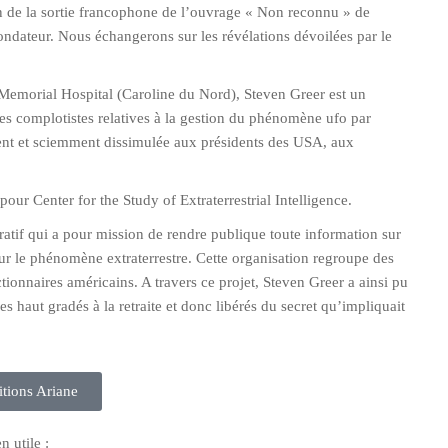
n de la sortie francophone de l’ouvrage « Non reconnu » de
fondateur. Nous échangerons sur les révélations dévoilées par le
Memorial Hospital (Caroline du Nord), Steven Greer est un
es complotistes relatives à la gestion du phénomène ufo par
lement et sciemment dissimulée aux présidents des USA, aux
our Center for the Study of Extraterrestrial Intelligence.
ratif qui a pour mission de rendre publique toute information sur
ur le phénomène extraterrestre. Cette organisation regroupe des
tionnaires américains. A travers ce projet, Steven Greer a ainsi pu
s haut gradés à la retraite et donc libérés du secret qu’impliquait
ditions Ariane
 utile :