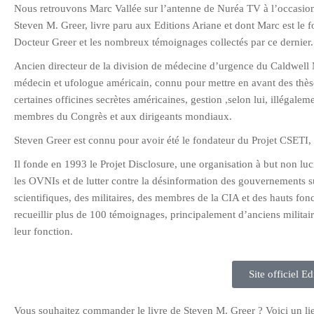
Nous retrouvons Marc Vallée sur l’antenne de Nuréa TV à l’occasio
Steven M. Greer, livre paru aux Editions Ariane et dont Marc est le 
Docteur Greer et les nombreux témoignages collectés par ce dernier.
Ancien directeur de la division de médecine d’urgence du Caldwell 
médecin et ufologue américain, connu pour mettre en avant des thès
certaines officines secrètes américaines, gestion ,selon lui, illéga
membres du Congrès et aux dirigeants mondiaux.
Steven Greer est connu pour avoir été le fondateur du Projet CSETI, p
Il fonde en 1993 le Projet Disclosure, une organisation à but non luc
les OVNIs et de lutter contre la désinformation des gouvernements s
scientifiques, des militaires, des membres de la CIA et des hauts fonc
recueillir plus de 100 témoignages, principalement d’anciens militaire
leur fonction.
Site officiel E
Vous souhaitez commander le livre de Steven M. Greer ? Voici un lien