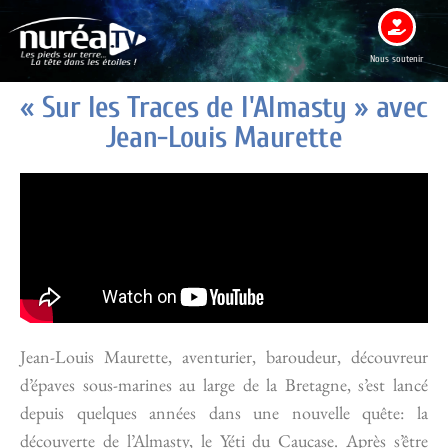
Nous soutenir
« Sur les Traces de l'Almasty » avec
Jean-Louis Maurette
Jean-Louis Maurette, aventurier, baroudeur, découvreur
d’épaves sous-marines au large de la Bretagne, s’est lancé
depuis quelques années dans une nouvelle quête: la
découverte de l’Almasty, le Yéti du Caucase. Après s’être