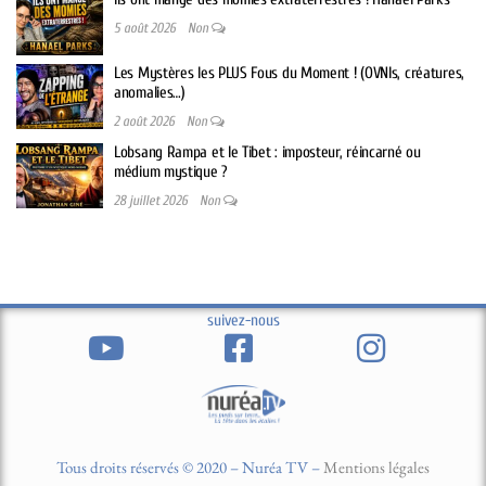
5 août 2026
Non
Les Mystères les PLUS Fous du Moment ! (OVNIs, créatures,
anomalies…)
2 août 2026
Non
Lobsang Rampa et le Tibet : imposteur, réincarné ou
médium mystique ?
28 juillet 2026
Non
suivez-nous
Tous droits réservés © 2020 – Nuréa TV –
Mentions légales