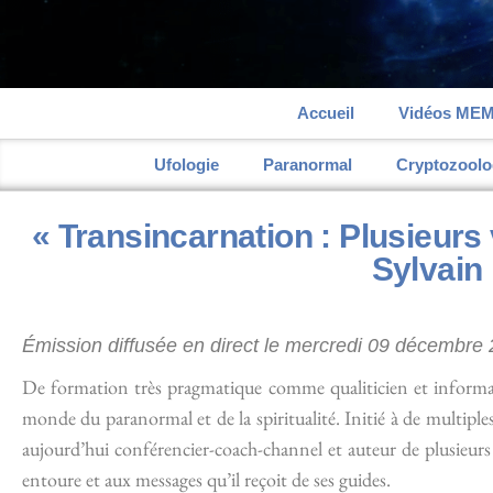
Accueil
Vidéos ME
Ufologie
Paranormal
Cryptozoolo
« Transincarnation : Plusieur
Sylvain 
Émission diffusée en direct le mercredi 09 décembr
De formation très pragmatique comme qualiticien et informati
monde du paranormal et de la spiritualité. Initié à de multiples
aujourd’hui conférencier-coach-channel et auteur de plusieu
entoure et aux messages qu’il reçoit de ses guides.