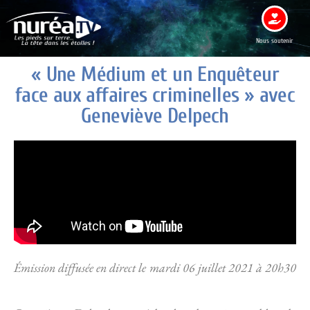
Nous soutenir
« Une Médium et un Enquêteur
face aux affaires criminelles » avec
Geneviève Delpech
Émission diffusée en direct le mardi 06 juillet 2021 à 20h30