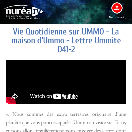
Nous soutenir
Vie Quotidienne sur UMMO - La
maison d'Ummo - Lettre Ummite
D41-2
« Nous sommes des extra terrestres originaire d’une
planète que vous pourrez appeler Ummo en visite sur Terre,
et nous allons régulièrement vous envoyer des lettres dont