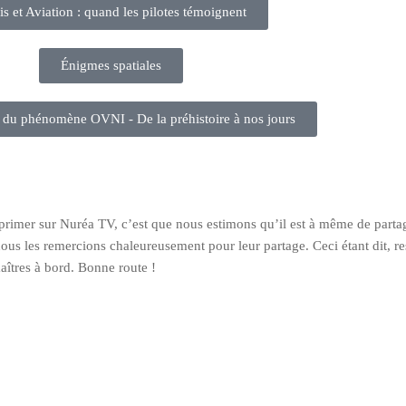
s et Aviation : quand les pilotes témoignent
Énigmes spatiales
 du phénomène OVNI - De la préhistoire à nos jours
exprimer sur Nuréa TV, c’est que nous estimons qu’il est à même de part
ous les remercions chaleureusement pour leur partage. Ceci étant dit, res
îtres à bord. Bonne route !