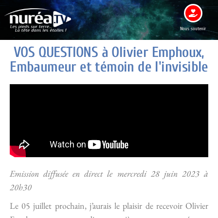
Nous soutenir
VOS QUESTIONS à Olivier Emphoux,
Embaumeur et témoin de l'invisible
Emission diffusée en direct le mercredi 28 juin 2023 à
20h30
Le 05 juillet prochain, j’aurais le plaisir de recevoir Olivier